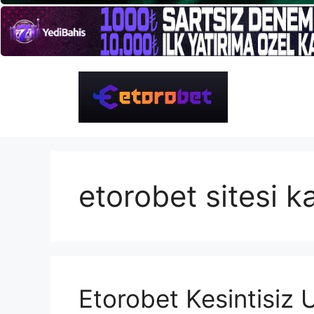
İçeriğe
atla
etorobet sitesi k
Etorobet Kesintisiz 