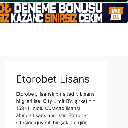
Etorobet Lisans
Etorobet, lisanslı bir sitedir. Lisans
bilgileri ise; City Limit BV. şirketinin
158411 Nolu Curacao lisansı
altında lisanslanmıştır. Etorobet
sitesine güvenli bir şekilde giriş