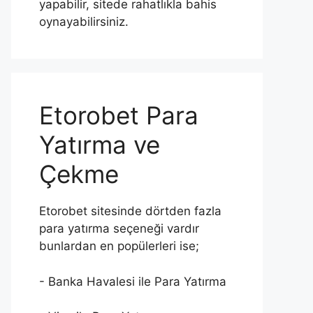
yapabilir, sitede rahatlıkla bahis
oynayabilirsiniz.
Etorobet Para
Yatırma ve
Çekme
Etorobet sitesinde dörtden fazla
para yatırma seçeneği vardır
bunlardan en popülerleri ise;
- Banka Havalesi ile Para Yatırma