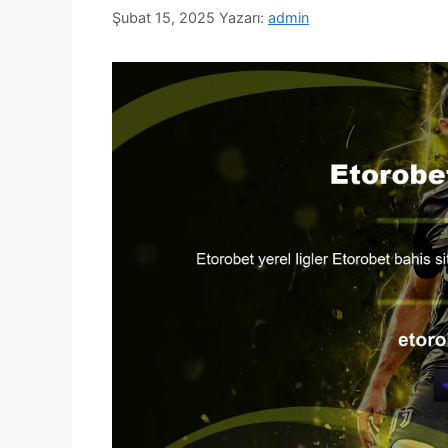
Şubat 15, 2025
Yazarı:
admin