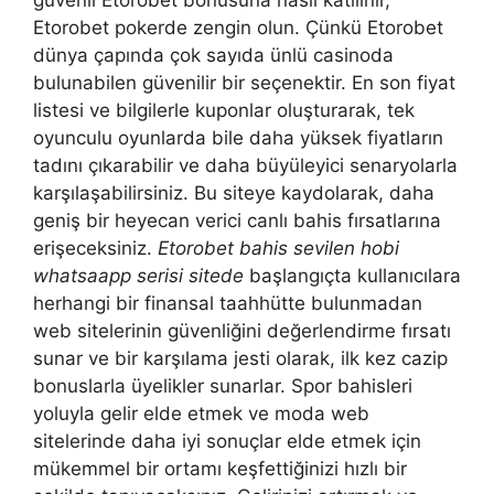
güvenli Etorobet bonusuna nasıl katılınır,
Etorobet pokerde zengin olun. Çünkü Etorobet
dünya çapında çok sayıda ünlü casinoda
bulunabilen güvenilir bir seçenektir. En son fiyat
listesi ve bilgilerle kuponlar oluşturarak, tek
oyunculu oyunlarda bile daha yüksek fiyatların
tadını çıkarabilir ve daha büyüleyici senaryolarla
karşılaşabilirsiniz. Bu siteye kaydolarak, daha
geniş bir heyecan verici canlı bahis fırsatlarına
erişeceksiniz.
Etorobet bahis sevilen hobi
whatsaapp serisi sitede
başlangıçta kullanıcılara
herhangi bir finansal taahhütte bulunmadan
web sitelerinin güvenliğini değerlendirme fırsatı
sunar ve bir karşılama jesti olarak, ilk kez cazip
bonuslarla üyelikler sunarlar. Spor bahisleri
yoluyla gelir elde etmek ve moda web
sitelerinde daha iyi sonuçlar elde etmek için
mükemmel bir ortamı keşfettiğinizi hızlı bir