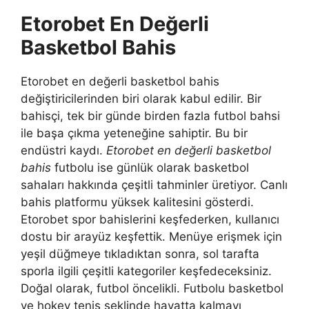
Etorobet En Değerli
Basketbol Bahis
Etorobet en değerli basketbol bahis
değiştiricilerinden biri olarak kabul edilir. Bir
bahisçi, tek bir günde birden fazla futbol bahsi
ile başa çıkma yeteneğine sahiptir. Bu bir
endüstri kaydı.
Etorobet en değerli basketbol
bahis
futbolu ise günlük olarak basketbol
sahaları hakkında çeşitli tahminler üretiyor. Canlı
bahis platformu yüksek kalitesini gösterdi.
Etorobet spor bahislerini keşfederken, kullanıcı
dostu bir arayüz keşfettik. Menüye erişmek için
yeşil düğmeye tıkladıktan sonra, sol tarafta
sporla ilgili çeşitli kategoriler keşfedeceksiniz.
Doğal olarak, futbol öncelikli. Futbolu basketbol
ve hokey tenis şeklinde hayatta kalmayı