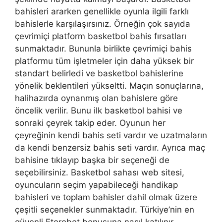
bahisleri ararken genellikle oyunla ilgili farklı
bahislerle karşılaşırsınız. Örneğin çok sayıda
çevrimiçi platform basketbol bahis fırsatları
sunmaktadır. Bununla birlikte çevrimiçi bahis
platformu tüm işletmeler için daha yüksek bir
standart belirledi ve basketbol bahislerine
yönelik beklentileri yükseltti. Maçın sonuçlarına,
halihazırda oynanmış olan bahislere göre
öncelik verilir. Bunu ilk basketbol bahisi ve
sonraki çeyrek takip eder. Oyunun her
çeyreğinin kendi bahis seti vardır ve uzatmaların
da kendi benzersiz bahis seti vardır. Ayrıca maç
bahisine tıklayıp başka bir seçeneği de
seçebilirsiniz. Basketbol sahası web sitesi,
oyuncuların seçim yapabileceği handikap
bahisleri ve toplam bahisler dahil olmak üzere
çeşitli seçenekler sunmaktadır. Türkiye’nin en