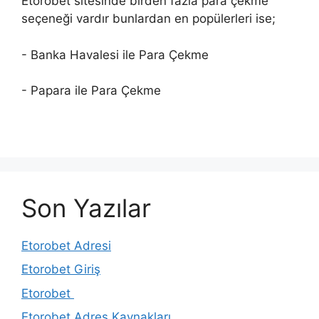
Etorobet sitesinde birden fazla para çekme
seçeneği vardır bunlardan en popülerleri ise;
- Banka Havalesi ile Para Çekme
- Papara ile Para Çekme
Son Yazılar
Etorobet Adresi
Etorobet Giriş
Etorobet
Etorobet Adres Kaynakları