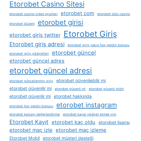
Etorobet Casino Sitesi
etorobet com
etorobet casino video oyunları
etorobet dolu casino
etorobet girisi
etorobet düzeni
Etorobet Giriş
etorobet giris twitter
Etorobet giriş adresi
etorobet giriş yapın hoş geldin bonusu
etorobet güncel
etorobet giriş şikâyetleri
etorobet güncel adres
etorobet güncel adresi
etorobet güvenilebilir mi
etorobet güncellenmiş giriş
etorobet güvenilir mi
etorobet güvenli mi
etorobet güvenli midir
etorobet güvenlir mi
etorobet hakkında
etorobet instagram
etorobet hoş geldin bonusu
etorobet katsayı değerlendirme
etorobet kaydı şikâyet etmek için
Etorobet Kayıt
etorobet kaç oldu
etorobet lisansı
etorobet maç izle
etorobet maç izleme
Etorobet Mobil
etorobet müşteri desteği