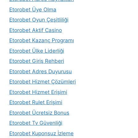
Etorobet Üye Olma
Etorobet Oyun Çeşitliliği
Etorobet Aktif Casino
Etorobet Kazanç Programı
Etorobet Ülke Liderliği
Etorobet Giriş Rehberi
Etorobet Adres Duyurusu
Etorobet Hizmet Çözümleri
Etorobet Hizmet Erişimi
Etorobet Rulet Erişimi
Etorobet Ücretsiz Bonus
Etorobet Tv Güvenliği
Etorobet Kuponsuz İzleme