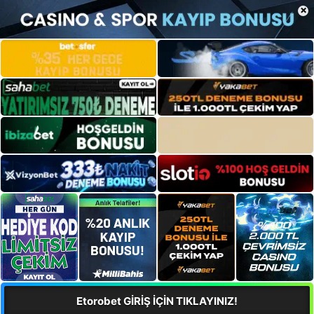
×
Etorobet GİRİŞ İÇİN TIKLAYINIZ!