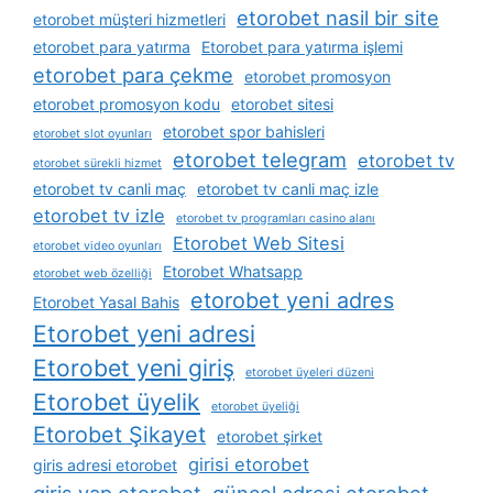
etorobet nasil bir site
etorobet müşteri hizmetleri
etorobet para yatırma
Etorobet para yatırma işlemi
etorobet para çekme
etorobet promosyon
etorobet promosyon kodu
etorobet sitesi
etorobet spor bahisleri
etorobet slot oyunları
etorobet telegram
etorobet tv
etorobet sürekli hizmet
etorobet tv canli maç
etorobet tv canli maç izle
etorobet tv izle
etorobet tv programları casino alanı
Etorobet Web Sitesi
etorobet video oyunları
Etorobet Whatsapp
etorobet web özelliği
etorobet yeni adres
Etorobet Yasal Bahis
Etorobet yeni adresi
Etorobet yeni giriş
etorobet üyeleri düzeni
Etorobet üyelik
etorobet üyeliği
Etorobet Şikayet
etorobet şirket
girisi etorobet
giris adresi etorobet
giris yap etorobet
güncel adresi etorobet