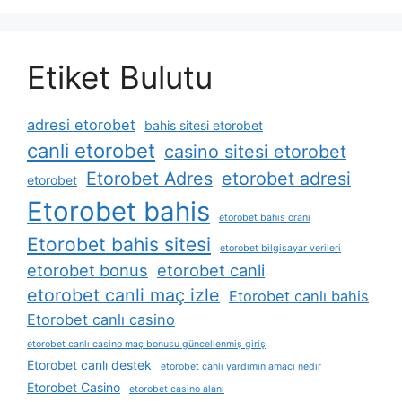
Etiket Bulutu
adresi etorobet
bahis sitesi etorobet
canli etorobet
casino sitesi etorobet
Etorobet Adres
etorobet adresi
etorobet
Etorobet bahis
etorobet bahis oranı
Etorobet bahis sitesi
etorobet bilgisayar verileri
etorobet bonus
etorobet canli
etorobet canli maç izle
Etorobet canlı bahis
Etorobet canlı casino
etorobet canlı casino maç bonusu güncellenmiş giriş
Etorobet canlı destek
etorobet canlı yardımın amacı nedir
Etorobet Casino
etorobet casino alanı