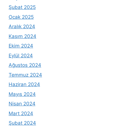
Şubat 2025
Ocak 2025
Aralık 2024
Kasım 2024
Ekim 2024
Eylül 2024
Ağustos 2024
Temmuz 2024
Haziran 2024
Mayıs 2024
Nisan 2024
Mart 2024
Şubat 2024