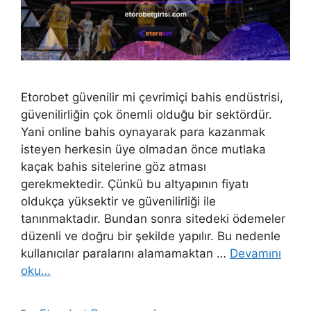
Etorobet güvenilir mi çevrimiçi bahis endüstrisi,
güvenilirliğin çok önemli olduğu bir sektördür.
Yani online bahis oynayarak para kazanmak
isteyen herkesin üye olmadan önce mutlaka
kaçak bahis sitelerine göz atması
gerekmektedir. Çünkü bu altyapının fiyatı
oldukça yüksektir ve güvenilirliği ile
tanınmaktadır. Bundan sonra sitedeki ödemeler
düzenli ve doğru bir şekilde yapılır. Bu nedenle
kullanıcılar paralarını alamamaktan …
Devamını
oku…