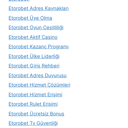
Etorobet Adres Kaynakları
Etorobet Üye Olma
Etorobet Oyun Çeşitliliği
Etorobet Aktif Casino
Etorobet Kazanç Programı
Etorobet Ülke Liderliği
Etorobet Giriş Rehberi
Etorobet Adres Duyurusu
Etorobet Hizmet Çözümleri
Etorobet Hizmet Erişimi
Etorobet Rulet Erişimi
Etorobet Ücretsiz Bonus
Etorobet Tv Güvenliği