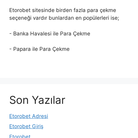
Etorobet sitesinde birden fazla para çekme
seçeneği vardır bunlardan en popülerleri ise;
- Banka Havalesi ile Para Çekme
- Papara ile Para Çekme
Son Yazılar
Etorobet Adresi
Etorobet Giriş
Etorobet