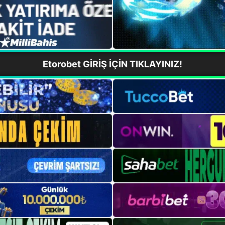
Etorobet GİRİŞ İÇİN TIKLAYINIZ!