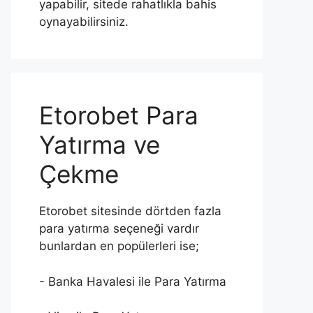
yapabilir, sitede rahatlıkla bahis
oynayabilirsiniz.
Etorobet Para
Yatırma ve
Çekme
Etorobet sitesinde dörtden fazla
para yatırma seçeneği vardır
bunlardan en popülerleri ise;
- Banka Havalesi ile Para Yatırma