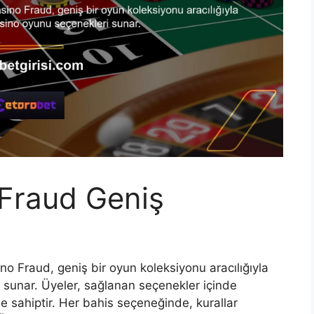
 Fraud Geniş
o Fraud, geniş bir oyun koleksiyonu aracılığıyla
i sunar. Üyeler, sağlanan seçenekler içinde
ne sahiptir. Her bahis seçeneğinde, kurallar