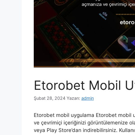
Etorobet Mobil 
Şubat 28, 2024
Yazarı:
admin
Etorobet mobil uygulama Etorobet mobil 
ve çevrimiçi içeriğinizi görüntülemenize o
veya Play Store’dan indirebilirsiniz. Kulla