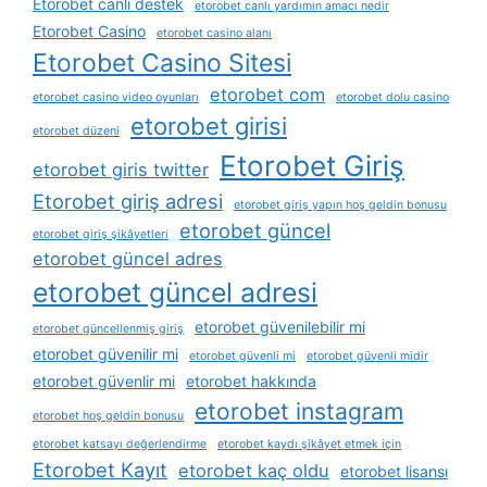
Etorobet canlı destek
etorobet canlı yardımın amacı nedir
Etorobet Casino
etorobet casino alanı
Etorobet Casino Sitesi
etorobet com
etorobet casino video oyunları
etorobet dolu casino
etorobet girisi
etorobet düzeni
Etorobet Giriş
etorobet giris twitter
Etorobet giriş adresi
etorobet giriş yapın hoş geldin bonusu
etorobet güncel
etorobet giriş şikâyetleri
etorobet güncel adres
etorobet güncel adresi
etorobet güvenilebilir mi
etorobet güncellenmiş giriş
etorobet güvenilir mi
etorobet güvenli mi
etorobet güvenli midir
etorobet güvenlir mi
etorobet hakkında
etorobet instagram
etorobet hoş geldin bonusu
etorobet katsayı değerlendirme
etorobet kaydı şikâyet etmek için
Etorobet Kayıt
etorobet kaç oldu
etorobet lisansı