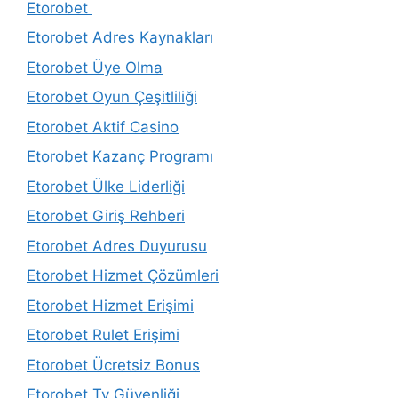
Etorobet
Etorobet Adres Kaynakları
Etorobet Üye Olma
Etorobet Oyun Çeşitliliği
Etorobet Aktif Casino
Etorobet Kazanç Programı
Etorobet Ülke Liderliği
Etorobet Giriş Rehberi
Etorobet Adres Duyurusu
Etorobet Hizmet Çözümleri
Etorobet Hizmet Erişimi
Etorobet Rulet Erişimi
Etorobet Ücretsiz Bonus
Etorobet Tv Güvenliği