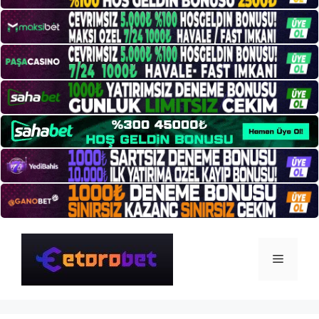
İçeriğe
atla
Menü