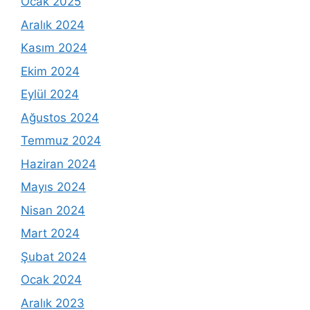
Ocak 2025
Aralık 2024
Kasım 2024
Ekim 2024
Eylül 2024
Ağustos 2024
Temmuz 2024
Haziran 2024
Mayıs 2024
Nisan 2024
Mart 2024
Şubat 2024
Ocak 2024
Aralık 2023