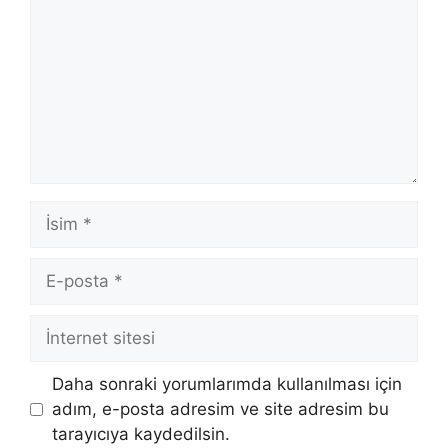
İsim
E-
posta
İnternet
sitesi
Daha sonraki yorumlarımda kullanılması için
adım, e-posta adresim ve site adresim bu
tarayıcıya kaydedilsin.