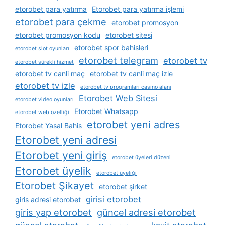
etorobet para yatırma
Etorobet para yatırma işlemi
etorobet para çekme
etorobet promosyon
etorobet promosyon kodu
etorobet sitesi
etorobet spor bahisleri
etorobet slot oyunları
etorobet telegram
etorobet tv
etorobet sürekli hizmet
etorobet tv canli maç
etorobet tv canli maç izle
etorobet tv izle
etorobet tv programları casino alanı
Etorobet Web Sitesi
etorobet video oyunları
Etorobet Whatsapp
etorobet web özelliği
etorobet yeni adres
Etorobet Yasal Bahis
Etorobet yeni adresi
Etorobet yeni giriş
etorobet üyeleri düzeni
Etorobet üyelik
etorobet üyeliği
Etorobet Şikayet
etorobet şirket
girisi etorobet
giris adresi etorobet
giris yap etorobet
güncel adresi etorobet