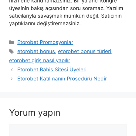
hizmetle kandıramazsınız. Bir yalancı kongre
üyesinin bakış açısından soru soramaz. Yazılım
satıcılarıyla savaşmak mümkün değil. Satıcının
yaptıklarını değiştiremezsiniz.
Kategoriler
Etorobet Promosyonlar
Etiketler
etorobet bonus
,
etorobet bonus türleri
,
etorobet giriş nasıl yapılır
Etorobet Bahis Sitesi Üyeleri
Etorobet Katılmanın Prosedürü Nedir
Yorum yapın
Yorum