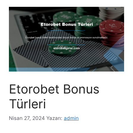
Etorobet Bonus
Türleri
Nisan 27, 2024
Yazarı:
admin