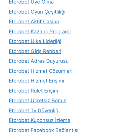
Etorobet Üye Olma
Etorobet Oyun Çeşitliliği
Etorobet Aktif Casino
Etorobet Kazanç Programı
Etorobet Ülke Liderliği
Etorobet Giriş Rehberi
Etorobet Adres Duyurusu
Etorobet Hizmet Çözümleri
Etorobet Hizmet Erişimi
Etorobet Rulet Erişimi
Etorobet Ücretsiz Bonus
Etorobet Tv Güvenliği
Etorobet Kuponsuz İzleme
Etorobet Facebook Bağlantısı