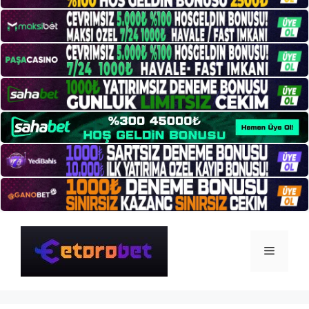
İçeriğe
atla
Menü