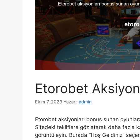
Etorobet Aksiyon
Ekim 7, 2023
Yazarı:
admin
Etorobet aksiyonları bonus sunan oyunlar
Sitedeki tekliflere göz atarak daha fazla ka
görüntüleyin. Burada “Hoş Geldiniz” seçe