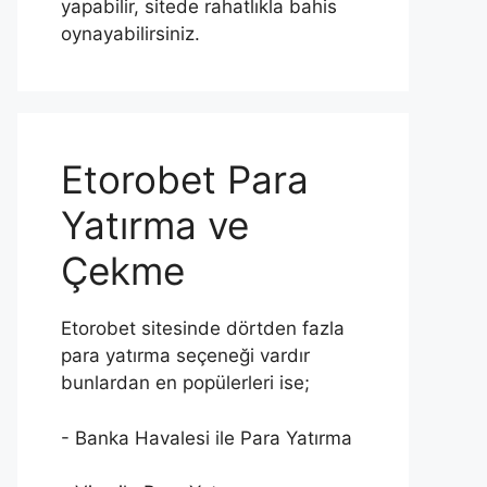
yapabilir, sitede rahatlıkla bahis
oynayabilirsiniz.
Etorobet Para
Yatırma ve
Çekme
Etorobet sitesinde dörtden fazla
para yatırma seçeneği vardır
bunlardan en popülerleri ise;
- Banka Havalesi ile Para Yatırma