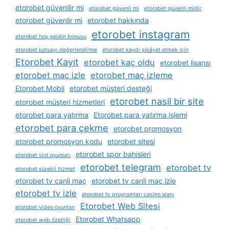
etorobet güvenilir mi
etorobet güvenli mi
etorobet güvenli midir
etorobet güvenlir mi
etorobet hakkında
etorobet instagram
etorobet hoş geldin bonusu
etorobet katsayı değerlendirme
etorobet kaydı şikâyet etmek için
Etorobet Kayıt
etorobet kaç oldu
etorobet lisansı
etorobet maç izle
etorobet maç izleme
Etorobet Mobil
etorobet müşteri desteği
etorobet nasil bir site
etorobet müşteri hizmetleri
etorobet para yatırma
Etorobet para yatırma işlemi
etorobet para çekme
etorobet promosyon
etorobet promosyon kodu
etorobet sitesi
etorobet spor bahisleri
etorobet slot oyunları
etorobet telegram
etorobet tv
etorobet sürekli hizmet
etorobet tv canli maç
etorobet tv canli maç izle
etorobet tv izle
etorobet tv programları casino alanı
Etorobet Web Sitesi
etorobet video oyunları
Etorobet Whatsapp
etorobet web özelliği