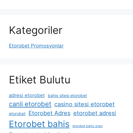
Kategoriler
Etorobet Promosyonlar
Etiket Bulutu
adresi etorobet
bahis sitesi etorobet
canli etorobet
casino sitesi etorobet
Etorobet Adres
etorobet adresi
etorobet
Etorobet bahis
etorobet bahis oranı