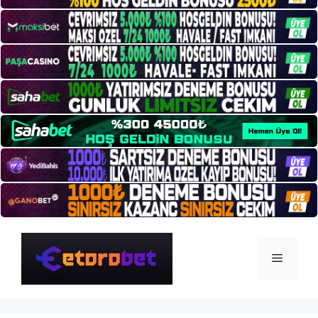
İçeriğe
atla
Menü