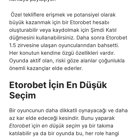
Özel tekliflere erişmek ve potansiyel olarak
büyük kazanmak için bir Etorobet hesabı
oluşturabilir veya kaydolmak için Şimdi Katıl
düğmesini kullanabilirsiniz. Daha sonra Etorobet
1.5 zirvesine ulaşan oyuncularından bahsetti.
Her konutun kendine özgü özellikleri vardır.
Oyunda aktif olan, riski göze alanlar çoğunlukla
önemli kazançlar elde ederler.
Etorobet İçin En Düşük
Seçim
Bir oyuncunun daha dikkatli oynayacağı ve daha
az kar elde edeceği kesindir. Bunu yaparak
Etorobet i̇çin en düşük seçim
ya bir takıma
katılabilir ya da bir oyunda bu, her role hangi