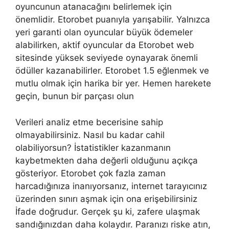
oyuncunun atanacağını belirlemek için
önemlidir. Etorobet puanıyla yarışabilir. Yalnızca
yeri garanti olan oyuncular büyük ödemeler
alabilirken, aktif oyuncular da Etorobet web
sitesinde yüksek seviyede oynayarak önemli
ödüller kazanabilirler. Etorobet 1.5 eğlenmek ve
mutlu olmak için harika bir yer. Hemen harekete
geçin, bunun bir parçası olun
Verileri analiz etme becerisine sahip
olmayabilirsiniz. Nasıl bu kadar cahil
olabiliyorsun? İstatistikler kazanmanın
kaybetmekten daha değerli olduğunu açıkça
gösteriyor. Etorobet çok fazla zaman
harcadığınıza inanıyorsanız, internet tarayıcınız
üzerinden sınırı aşmak için ona erişebilirsiniz
İfade doğrudur. Gerçek şu ki, zafere ulaşmak
sandığınızdan daha kolaydır. Paranızı riske atın,