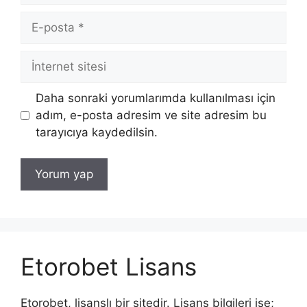
E-
posta
İnternet
sitesi
Daha sonraki yorumlarımda kullanılması için
adım, e-posta adresim ve site adresim bu
tarayıcıya kaydedilsin.
Etorobet Lisans
Etorobet, lisanslı bir sitedir. Lisans bilgileri ise;