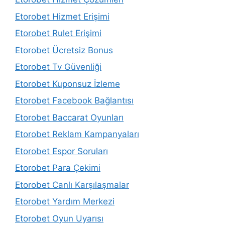
Etorobet Hizmet Erişimi
Etorobet Rulet Erişimi
Etorobet Ücretsiz Bonus
Etorobet Tv Güvenliği
Etorobet Kuponsuz İzleme
Etorobet Facebook Bağlantısı
Etorobet Baccarat Oyunları
Etorobet Reklam Kampanyaları
Etorobet Espor Soruları
Etorobet Para Çekimi
Etorobet Canlı Karşılaşmalar
Etorobet Yardım Merkezi
Etorobet Oyun Uyarısı