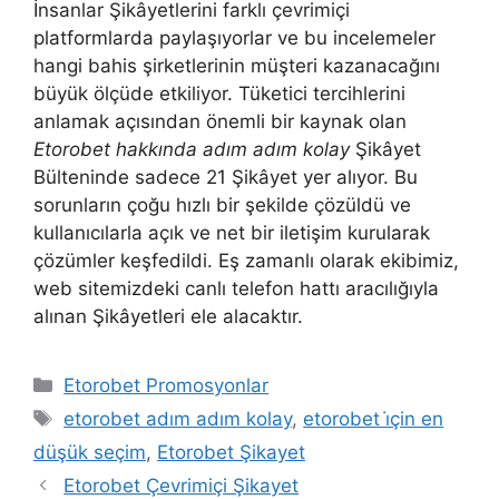
İnsanlar Şikâyetlerini farklı çevrimiçi
platformlarda paylaşıyorlar ve bu incelemeler
hangi bahis şirketlerinin müşteri kazanacağını
büyük ölçüde etkiliyor. Tüketici tercihlerini
anlamak açısından önemli bir kaynak olan
Etorobet hakkında adım adım kolay
Şikâyet
Bülteninde sadece 21 Şikâyet yer alıyor. Bu
sorunların çoğu hızlı bir şekilde çözüldü ve
kullanıcılarla açık ve net bir iletişim kurularak
çözümler keşfedildi. Eş zamanlı olarak ekibimiz,
web sitemizdeki canlı telefon hattı aracılığıyla
alınan Şikâyetleri ele alacaktır.
Kategoriler
Etorobet Promosyonlar
Etiketler
etorobet adım adım kolay
,
etorobet i̇çin en
düşük seçim
,
Etorobet Şikayet
Etorobet Çevrimiçi Şikayet