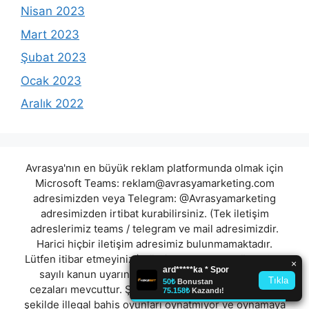
Nisan 2023
Mart 2023
Şubat 2023
Ocak 2023
Aralık 2022
Avrasya'nın en büyük reklam platformunda olmak için
Microsoft Teams:
reklam@avrasyamarketing.com
adresimizden veya Telegram: @Avrasyamarketing
adresimizden irtibat kurabilirsiniz. (Tek iletişim
adreslerimiz teams / telegram ve mail adresimizdir.
Harici hiçbir iletişim adresimiz bulunmamaktadır.
Lütfen itibar etmeyiniz.) Türkiye yasalarına göre 7258
sayılı kanun uyarınca yasa dışı bahis oynamanın
cezaları mevcuttur. Şu an bulunduğunuz site hiç bir
şekilde illegal bahis oyunları oynatmıyor ve oynamaya