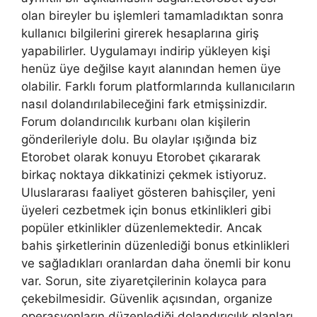
olan bireyler bu işlemleri tamamladıktan sonra
kullanıcı bilgilerini girerek hesaplarına giriş
yapabilirler. Uygulamayı indirip yükleyen kişi
henüz üye değilse kayıt alanından hemen üye
olabilir. Farklı forum platformlarında kullanıcıların
nasıl dolandırılabileceğini fark etmişsinizdir.
Forum dolandırıcılık kurbanı olan kişilerin
gönderileriyle dolu. Bu olaylar ışığında biz
Etorobet olarak konuyu Etorobet çıkararak
birkaç noktaya dikkatinizi çekmek istiyoruz.
Uluslararası faaliyet gösteren bahisçiler, yeni
üyeleri cezbetmek için bonus etkinlikleri gibi
popüler etkinlikler düzenlemektedir. Ancak
bahis şirketlerinin düzenlediği bonus etkinlikleri
ve sağladıkları oranlardan daha önemli bir konu
var. Sorun, site ziyaretçilerinin kolayca para
çekebilmesidir. Güvenlik açısından, organize
operasyonların düzenlediği dolandırıcılık planları