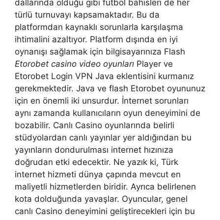
dallarında olduğu gibi futbol bahisleri de her
türlü turnuvayı kapsamaktadır. Bu da
platformdan kaynaklı sorunlarla karşılaşma
ihtimalini azaltıyor. Platform dışında en iyi
oynanışı sağlamak için bilgisayarınıza Flash
Etorobet casino video oyunları
Player ve
Etorobet Login VPN Java eklentisini kurmanız
gerekmektedir. Java ve flash Etorobet oyununuz
için en önemli iki unsurdur. İnternet sorunları
aynı zamanda kullanıcıların oyun deneyimini de
bozabilir. Canlı Casino oyunlarında belirli
stüdyolardan canlı yayınlar yer aldığından bu
yayınların dondurulması internet hızınıza
doğrudan etki edecektir. Ne yazık ki, Türk
internet hizmeti dünya çapında mevcut en
maliyetli hizmetlerden biridir. Ayrıca belirlenen
kota dolduğunda yavaşlar. Oyuncular, genel
canlı Casino deneyimini geliştirecekleri için bu