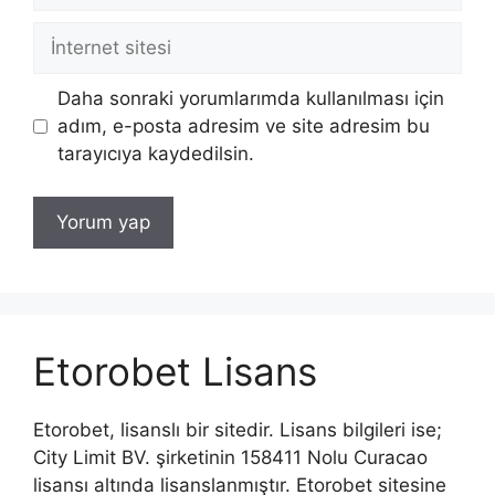
İnternet
sitesi
Daha sonraki yorumlarımda kullanılması için
adım, e-posta adresim ve site adresim bu
tarayıcıya kaydedilsin.
Etorobet Lisans
Etorobet, lisanslı bir sitedir. Lisans bilgileri ise;
City Limit BV. şirketinin 158411 Nolu Curacao
lisansı altında lisanslanmıştır. Etorobet sitesine