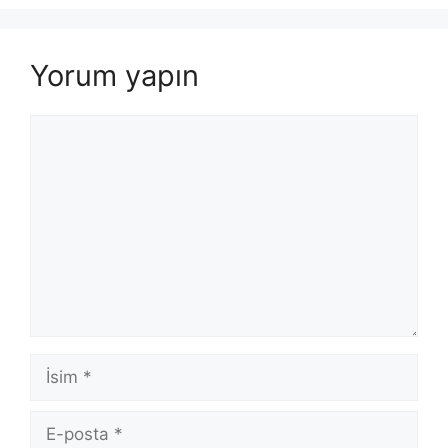
Yorum yapın
Yorum
İsim
E-
posta