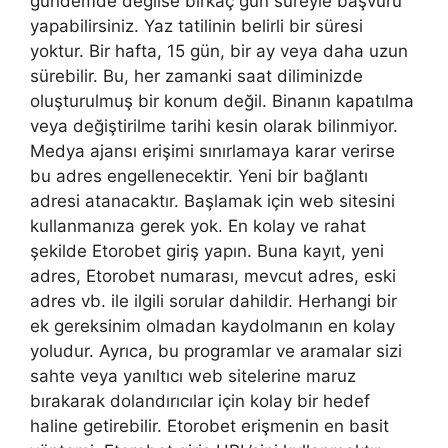
gündemde değilse birkaç gün süreyle başvuru
yapabilirsiniz. Yaz tatilinin belirli bir süresi
yoktur. Bir hafta, 15 gün, bir ay veya daha uzun
sürebilir. Bu, her zamanki saat diliminizde
oluşturulmuş bir konum değil. Binanın kapatılma
veya değiştirilme tarihi kesin olarak bilinmiyor.
Medya ajansı erişimi sınırlamaya karar verirse
bu adres engellenecektir. Yeni bir bağlantı
adresi atanacaktır. Başlamak için web sitesini
kullanmanıza gerek yok. En kolay ve rahat
şekilde Etorobet giriş yapın. Buna kayıt, yeni
adres, Etorobet numarası, mevcut adres, eski
adres vb. ile ilgili sorular dahildir. Herhangi bir
ek gereksinim olmadan kaydolmanın en kolay
yoludur. Ayrıca, bu programlar ve aramalar sizi
sahte veya yanıltıcı web sitelerine maruz
bırakarak dolandırıcılar için kolay bir hedef
haline getirebilir. Etorobet erişmenin en basit