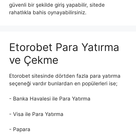
güvenli bir şekilde giriş yapabilir, sitede
rahatlıkla bahis oynayabilirsiniz.
Etorobet Para Yatırma
ve Çekme
Etorobet sitesinde dörtden fazla para yatırma
seçeneği vardır bunlardan en popülerleri ise;
- Banka Havalesi ile Para Yatırma
- Visa ile Para Yatırma
- Papara