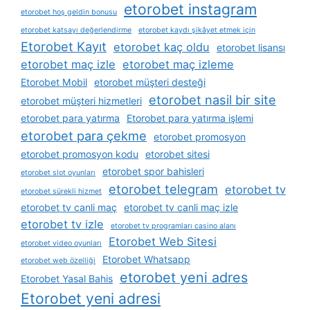
etorobet instagram
etorobet hoş geldin bonusu
etorobet katsayı değerlendirme
etorobet kaydı şikâyet etmek için
Etorobet Kayıt
etorobet kaç oldu
etorobet lisansı
etorobet maç izle
etorobet maç izleme
Etorobet Mobil
etorobet müşteri desteği
etorobet nasil bir site
etorobet müşteri hizmetleri
etorobet para yatırma
Etorobet para yatırma işlemi
etorobet para çekme
etorobet promosyon
etorobet promosyon kodu
etorobet sitesi
etorobet spor bahisleri
etorobet slot oyunları
etorobet telegram
etorobet tv
etorobet sürekli hizmet
etorobet tv canli maç
etorobet tv canli maç izle
etorobet tv izle
etorobet tv programları casino alanı
Etorobet Web Sitesi
etorobet video oyunları
Etorobet Whatsapp
etorobet web özelliği
etorobet yeni adres
Etorobet Yasal Bahis
Etorobet yeni adresi