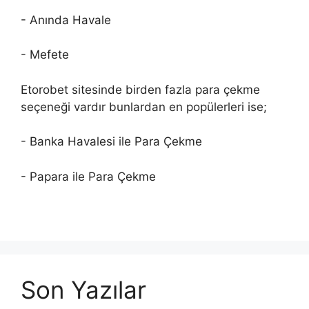
- Anında Havale
- Mefete
Etorobet sitesinde birden fazla para çekme
seçeneği vardır bunlardan en popülerleri ise;
- Banka Havalesi ile Para Çekme
- Papara ile Para Çekme
Son Yazılar