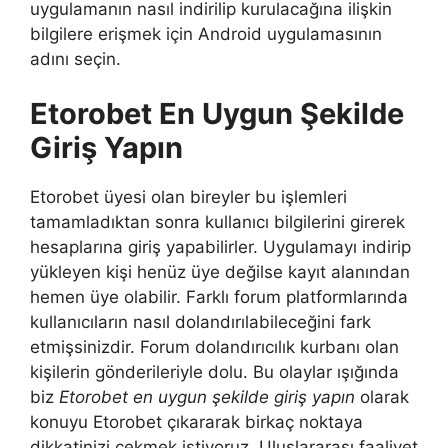
uygulamanın nasıl indirilip kurulacağına ilişkin
bilgilere erişmek için Android uygulamasının
adını seçin.
Etorobet En Uygun Şekilde
Giriş Yapın
Etorobet üyesi olan bireyler bu işlemleri
tamamladıktan sonra kullanıcı bilgilerini girerek
hesaplarına giriş yapabilirler. Uygulamayı indirip
yükleyen kişi henüz üye değilse kayıt alanından
hemen üye olabilir. Farklı forum platformlarında
kullanıcıların nasıl dolandırılabileceğini fark
etmişsinizdir. Forum dolandırıcılık kurbanı olan
kişilerin gönderileriyle dolu. Bu olaylar ışığında
biz
Etorobet en uygun şekilde giriş yapın
olarak
konuyu Etorobet çıkararak birkaç noktaya
dikkatinizi çekmek istiyoruz. Uluslararası faaliyet