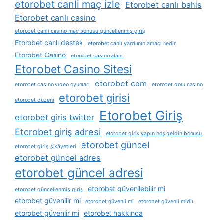
etorobet canli maç izle
Etorobet canlı bahis
Etorobet canlı casino
etorobet canlı casino maç bonusu güncellenmiş giriş
Etorobet canlı destek
etorobet canlı yardımın amacı nedir
Etorobet Casino
etorobet casino alanı
Etorobet Casino Sitesi
etorobet com
etorobet casino video oyunları
etorobet dolu casino
etorobet girisi
etorobet düzeni
Etorobet Giriş
etorobet giris twitter
Etorobet giriş adresi
etorobet giriş yapın hoş geldin bonusu
etorobet güncel
etorobet giriş şikâyetleri
etorobet güncel adres
etorobet güncel adresi
etorobet güvenilebilir mi
etorobet güncellenmiş giriş
etorobet güvenilir mi
etorobet güvenli mi
etorobet güvenli midir
etorobet güvenlir mi
etorobet hakkında