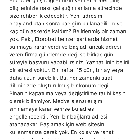
Etorobet giriş bilgilerinizin yeni Etorobet giriş
bilgilerinizle nasıl çalıştığını anlama sürecinde
size rehberlik edecektir. Yeni adresimi
onaylandıktan sonra kaç gün kullanabilirim ve
kaç gün askerde kaldım? Belirlenmiş bir zaman
yok. Peki, Etorobet benzer şartlarda hizmet
sunmaya karar verdi ve başladı ancak adresi
veren firma gündemde değilse birkaç gün
süreyle başvuru yapabilirsiniz. Yaz tatilinin belirli
bir süresi yoktur. Bir hafta, 15 gün, bir ay veya
daha uzun sürebilir. Bu, her zamanki saat
diliminizde oluşturulmuş bir konum değil.
Binanın kapatılma veya değiştirilme tarihi kesin
olarak bilinmiyor. Medya ajansı erişimi
sınırlamaya karar verirse bu adres
engellenecektir. Yeni bir bağlantı adresi
atanacaktır. Başlamak için web sitesini
kullanmanıza gerek yok. En kolay ve rahat