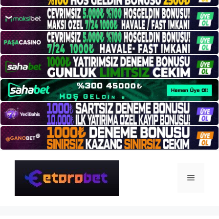
İçeriğe
atla
Menü