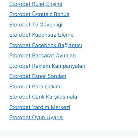
Etorobet Rulet Erişimi
Etorobet Ücretsiz Bonus
Etorobet Tv Güvenliği
Etorobet Kuponsuz İzleme
Etorobet Facebook Bağlantısı
Etorobet Baccarat Oyunları
Etorobet Reklam Kampanyaları
Etorobet Espor Soruları
Etorobet Para Çekimi
Etorobet Canlı Karşılaşmalar
Etorobet Yardım Merkezi
Etorobet Oyun Uyarısı