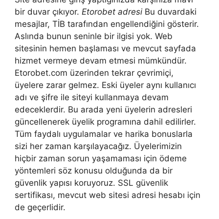
bir duvar çıkıyor.
Etorobet adresi
Bu duvardaki
mesajlar, TİB tarafından engellendiğini gösterir.
Aslında bunun seninle bir ilgisi yok. Web
sitesinin hemen başlaması ve mevcut sayfada
hizmet vermeye devam etmesi mümkündür.
Etorobet.com üzerinden tekrar çevrimiçi,
üyelere zarar gelmez. Eski üyeler aynı kullanıcı
adı ve şifre ile siteyi kullanmaya devam
edeceklerdir. Bu arada yeni üyelerin adresleri
güncellenerek üyelik programına dahil edilirler.
Tüm faydalı uygulamalar ve harika bonuslarla
sizi her zaman karşılayacağız. Üyelerimizin
hiçbir zaman sorun yaşamaması için ödeme
yöntemleri söz konusu olduğunda da bir
güvenlik yapısı koruyoruz. SSL güvenlik
sertifikası, mevcut web sitesi adresi hesabı için
de geçerlidir.