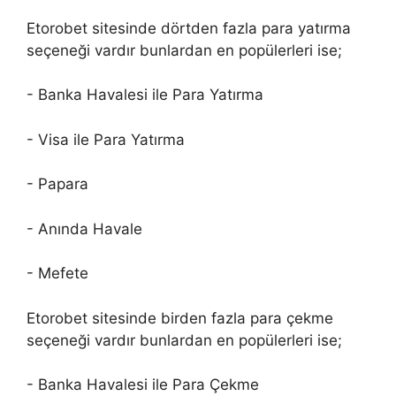
Etorobet sitesinde dörtden fazla para yatırma
seçeneği vardır bunlardan en popülerleri ise;
- Banka Havalesi ile Para Yatırma
- Visa ile Para Yatırma
- Papara
- Anında Havale
- Mefete
Etorobet sitesinde birden fazla para çekme
seçeneği vardır bunlardan en popülerleri ise;
- Banka Havalesi ile Para Çekme