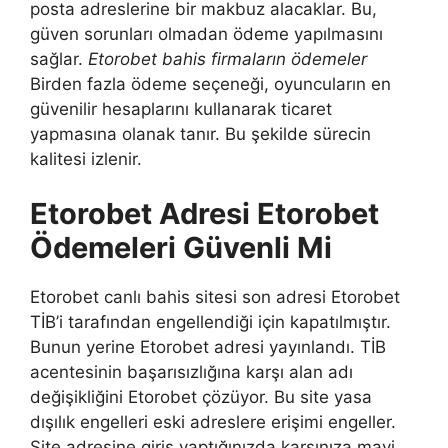
posta adreslerine bir makbuz alacaklar. Bu,
güven sorunları olmadan ödeme yapılmasını
sağlar.
Etorobet bahis firmaların ödemeler
Birden fazla ödeme seçeneği, oyuncuların en
güvenilir hesaplarını kullanarak ticaret
yapmasına olanak tanır. Bu şekilde sürecin
kalitesi izlenir.
Etorobet Adresi Etorobet
Ödemeleri Güvenli Mi
Etorobet canlı bahis sitesi son adresi Etorobet
TİB’i tarafından engellendiği için kapatılmıştır.
Bunun yerine Etorobet adresi yayınlandı. TİB
acentesinin başarısızlığına karşı alan adı
değişikliğini Etorobet çözüyor. Bu site yasa
dışılık engelleri eski adreslere erişimi engeller.
Site adresine giriş yaptığınızda karşınıza mavi