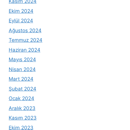
Kasım 2024
Ekim 2024
Eylül 2024
Ağustos 2024
Temmuz 2024
Haziran 2024
Mayıs 2024
Nisan 2024
Mart 2024
Şubat 2024
Ocak 2024
Aralık 2023
Kasım 2023
Ekim 2023