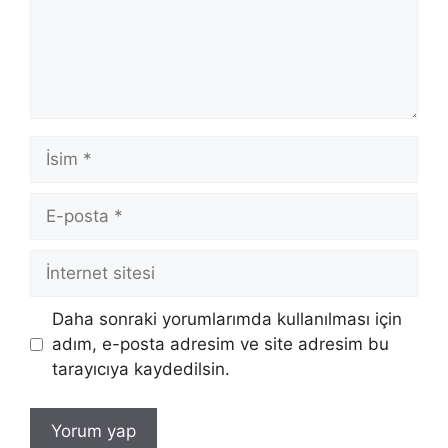
İsim
E-
posta
İnternet
sitesi
Daha sonraki yorumlarımda kullanılması için
adım, e-posta adresim ve site adresim bu
tarayıcıya kaydedilsin.