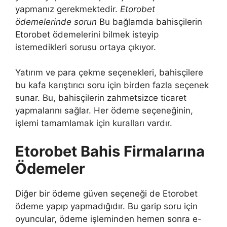
yapmanız gerekmektedir.
Etorobet
ödemelerinde sorun
Bu bağlamda bahisçilerin
Etorobet ödemelerini bilmek isteyip
istemedikleri sorusu ortaya çıkıyor.
Yatırım ve para çekme seçenekleri, bahisçilere
bu kafa karıştırıcı soru için birden fazla seçenek
sunar. Bu, bahisçilerin zahmetsizce ticaret
yapmalarını sağlar. Her ödeme seçeneğinin,
işlemi tamamlamak için kuralları vardır.
Etorobet Bahis Firmalarına
Ödemeler
Diğer bir ödeme güven seçeneği de Etorobet
ödeme yapıp yapmadığıdır. Bu garip soru için
oyuncular, ödeme işleminden hemen sonra e-