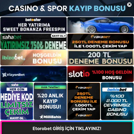
×
Etorobet GİRİŞ İÇİN TIKLAYINIZ!