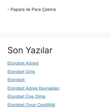
- Papara ile Para Çekme
Son Yazılar
Etorobet Adresi
Etorobet Giriş
Etorobet
Etorobet Adres Kaynakları
Etorobet Üye Olma
Etorobet Oyun Çeşitliliği