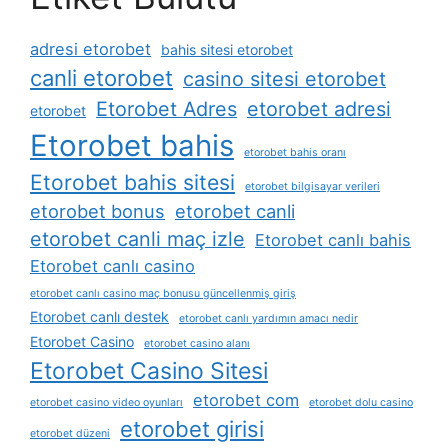
adresi etorobet
bahis sitesi etorobet
canli etorobet
casino sitesi etorobet
Etorobet Adres
etorobet adresi
etorobet
Etorobet bahis
etorobet bahis oranı
Etorobet bahis sitesi
etorobet bilgisayar verileri
etorobet bonus
etorobet canli
etorobet canli maç izle
Etorobet canlı bahis
Etorobet canlı casino
etorobet canlı casino maç bonusu güncellenmiş giriş
Etorobet canlı destek
etorobet canlı yardımın amacı nedir
Etorobet Casino
etorobet casino alanı
Etorobet Casino Sitesi
etorobet com
etorobet casino video oyunları
etorobet dolu casino
etorobet girisi
etorobet düzeni